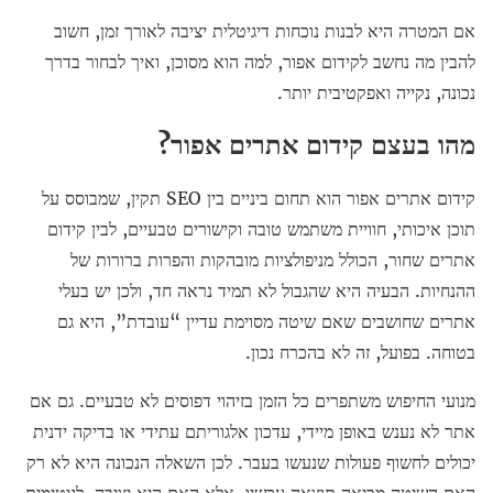
אם המטרה היא לבנות נוכחות דיגיטלית יציבה לאורך זמן, חשוב
להבין מה נחשב לקידום אפור, למה הוא מסוכן, ואיך לבחור בדרך
נכונה, נקייה ואפקטיבית יותר.
מהו בעצם קידום אתרים אפור?
קידום אתרים אפור הוא תחום ביניים בין SEO תקין, שמבוסס על
תוכן איכותי, חוויית משתמש טובה וקישורים טבעיים, לבין קידום
אתרים שחור, הכולל מניפולציות מובהקות והפרות ברורות של
ההנחיות. הבעיה היא שהגבול לא תמיד נראה חד, ולכן יש בעלי
אתרים שחושבים שאם שיטה מסוימת עדיין “עובדת”, היא גם
בטוחה. בפועל, זה לא בהכרח נכון.
מנועי החיפוש משתפרים כל הזמן בזיהוי דפוסים לא טבעיים. גם אם
אתר לא נענש באופן מיידי, עדכון אלגוריתם עתידי או בדיקה ידנית
יכולים לחשוף פעולות שנעשו בעבר. לכן השאלה הנכונה היא לא רק
האם השיטה מביאה תוצאה עכשיו, אלא האם היא יציבה, לגיטימית