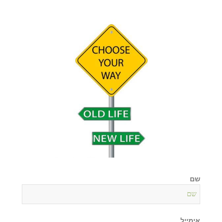
שם
אימייל