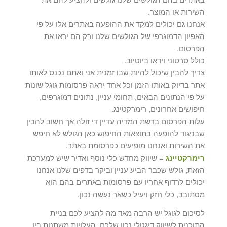
השירות או המוצר.
אנחנו גם יכולים למקד את ההופעה באתרים אלו על פי
האפיון הדמוגרפי של הגולשים שלנו ורק הם יראו את
הפרסום.
כולל סרטוני וידאו ביוטיוב.
צריך להבין שיכול להיות שבו זמנית אני ואתם נכנס לאותו
אתר בדיוק באותו הזמן וכל אחד יראה פרסומות גוגל שונות
על פי הנתונים הבאים, תחומי עניין, נתונים דמוגרפים,
חיפושים אחרונים, רימרקטינג.
עלות הפרסום ברשת המדיה עדיין די זולה אך חשוב להבין
שבניגוד להופעה בתוצאות החיפוש כאן הגולש לא חיפש
את השירות ואנחנו מופיעים כפרסומת באתר.
רימרקטיינג
= שיווק מחדש כלי נוסף ואדיר שיש למערכת
הזאת, גולש שכבר הביע עניין וביקר בדפים שלנו אנחנו
יכולים לרדוף אחריו עם פרסומות באתרים בהם הוא
מסתובב, כלי חזק ויעיל כשאר נעשה נכון.
לסיכום לגוגל יש הרבה מאד מה להציע לכם בניית
התוכנית לשיווק דיגטלי נכון שלכם. העלויות משתנות בין