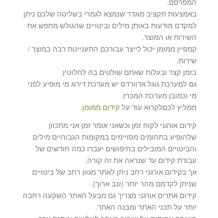
המפרסם.
באמצעות תקציב מוגדר שנמצא לגמרי בשליטה שלכם ניתן
למקדם מודעות באותן מילים וביטויים שהגולש מחפש את
השירות או המוצר.
קמפיין ממומן יכול לייצר עבורכם התעניינות רבה במוצר /
שירות.
בזמן קצר ובעלות שאתם שולטים בה לחלוטין.
גם למערכת גוגל אדוורדס יש מערכת דירוג מי מופיע לפני
מי וכמובן מערכת המכרז.
ממליץ לכםלקרוא עוד על
קידום ממומן
.
קידום אורגני לקוח זמן וכשאני אומר זמן אני מתכוון
שלהופיע בתחומים מסויימים במקומות הגבוהיים מילים
והביטויים המובילים בחיפושים יעברו כמה חודשים של
עבודת קידום עד שנראה את זה קורה.
אך בקידום אורגני רחב ניתן לאתר מגוון רחב של ביטויים
שניתן לקדמם מהר יותר (זנב ארוך).
קידום אתרים אורגני מצריך גם מבעל האתר השקעה רחבה
יותר על תכני האתר ומבנה האתר.