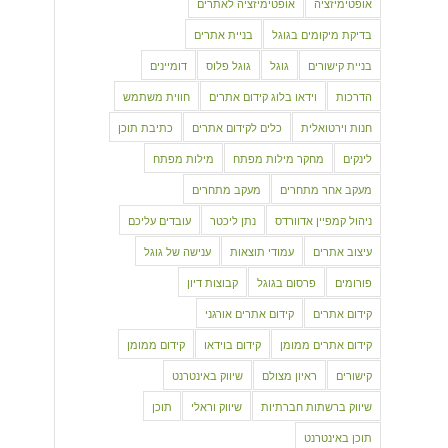
אופטימיזציה
אופטימיזציה לאתרים
בדיקת מיקומים בגוגל
בניית אתרים
בניית קישורים
גוגל
גוגל פלוס
דומיינים
הדרכות
וידאו בלוג קידום אתרים
חווית משתמש
חנות וירטואלית
כלים לקידום אתרים
כתיבת תוכן
לינקים
מחקר מילות מפתח
מילות מפתח
מעקב אחר מתחרים
מעקב מתחרים
ניהול קמפיין אדוורדס
נתן ליכטר
עובדים עליכם
עיצוב אתרים
עמודי תוצאות
ענישה של גוגל
פורומים
פרסום בגוגל
קבוצות דיון
קידום אתרים
קידום אתרים אורגני
קידום אתרים ממומן
קידום בוידאו
קידום ממומן
קישורים
ראיון מצולם
שיווק באינטרנט
שיווק ברשתות חברתיות
שיווק וראלי
תוכן
תוכן באינטרנט