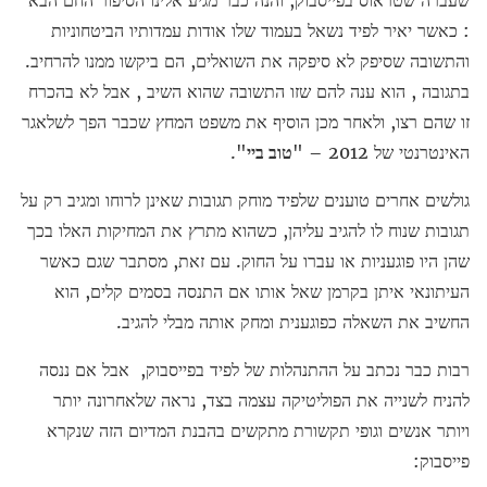
שעברה שטראוס בפייסבוק, והנה כבר מגיע אלינו הסיפור החם הבא
: כאשר יאיר לפיד נשאל בעמוד שלו אודות עמדותיו הביטחוניות
והתשובה שסיפק לא סיפקה את השואלים, הם ביקשו ממנו להרחיב.
בתגובה , הוא ענה להם שזו התשובה שהוא השיב , אבל לא בהכרח
זו שהם רצו, ולאחר מכן הוסיף את משפט המחץ שכבר הפך לשלאגר
האינטרנטי של 2012 – "
טוב ביי
".
גולשים אחרים טוענים שלפיד מוחק תגובות שאינן לרוחו ומגיב רק על
תגובות שנוח לו להגיב עליהן, כשהוא מתרץ את המחיקות האלו בכך
שהן היו פוגעניות או עברו על החוק. עם זאת, מסתבר שגם כאשר
העיתונאי איתן בקרמן שאל אותו אם התנסה בסמים קלים, הוא
החשיב את השאלה כפוגענית ומחק אותה מבלי להגיב.
רבות כבר נכתב על ההתנהלות של לפיד בפייסבוק, אבל אם ננסה
להניח לשנייה את הפוליטיקה עצמה בצד, נראה שלאחרונה יותר
ויותר אנשים וגופי תקשורת מתקשים בהבנת המדיום הזה שנקרא
פייסבוק: