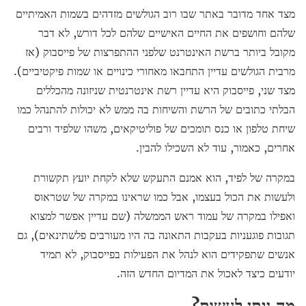
מצד אחד מדובר באתר שבו רוב הגולשים מזדהים בשמות האמיתיים
שלהם וחושפים את החיים האישיים שלהם לכל דורש, לא דבר
מקובל ביותר ברשת האינטרנט שלפני ההתפרצות של פייסבוק (אז
מרבית הגולשים עדיין התחבאו מאחורי כינויים או שמות פיקטיביים).
מצד שני, פייסבוק היא עדיין רשת אינטרנטית שניזונה מהכללים
הבלתי כתובים של הרשת והשיחות בה ממש לא יכולות להתנהל כמו
שיחת טלפון או כנס תומכים של פוליטיקאים, משהו שלפיד ורבים
אחרים, כאמור, עוד לא השכילו להבין.
במקרה של לפיד, הוא אמנם התעקש שלא לקחת יועץ תקשורת
ולעשות את הכול בעצמו, אבל כמו שראינו במקרה של שטראוס
ואפילו במקרה של עמוד ראש הממשלה (שם עדיין אפשר למצוא
תגובות פוגעניות בעקבות התאונה בה היו מעורבים פלשתינאים), גם
אנשים שתפקידים הוא לנהל את הפעילות בפייסבוק, לא תמיד
יודעים כיצד לאכול את המדיום החדש הזה.
מה ניתן לעשות?