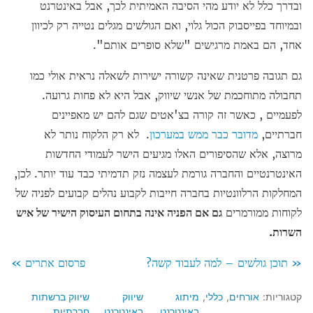
ובדרך כלל לא יודע מהי הסיבה האמיתית לכך, אבל באינטרנט
ובמיוחד בפייסבוק הכול גלוי, ואם הגולשים מגלים נטייה רק לכיוון
אחד, הם באמת מרגישים "שלא סופרים אותם".
גם תגובה פרטנית שאינה קשורה ישירות לשאלה נראית אולי כמו
תחבולה מתוחכמת של אנשי שיווק, אבל היא לא פחות גרועה.
לפעמיים , כאשר זה קורה בצ'אטים שגם להם יש מאפיינים
חברתיים,
מדובר כבר ממש במערכון
. לא רק הלקוח נותר לא
מרוצה, אלא שהסיפורים האלו מגיעים הישר לעמודי החדשות
האינטרנטיים והחברה גורמת לעצמה נזק תדמיתי כבד עוד יותר. לכן,
המחלקות הרלוונטיות בחברה חייבות לקבוע נהלים קבועים לפניה של
לקוחות ממורמרים
גם אם הפניה אינה בתחום העיסוק הישיר של איש
השרות.
« תוכן גולשים – למה לעבוד קשה?
פרסום אתרים »
קטגוריות:
אורחים
כללי
מיתוג
שיווק
שיווק ברשתות
באינטרנט
באינטרנט
חברתיות