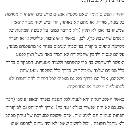
ההיגיון הפשוט אומר שאם מספיק אנשים מחשיבים התנהגות מסוימת
כקיצונית, מוזרה, או סתם לא נאותה, הרי שיש יסוד סביר להאמין
שמשהו בה אכן לא תקין (ולא מדובר כמובן על קבוצה הומוגנית של
אנשים שחושבת כך). לכן, כאשר איש ציבור, פוליטיקאי או חברה
מסוימת סופגים ביקורת בפייסבוק ומגיבים בפחד או מתעלמים ממנה,
עליהם לנסות ולהבין שהביקורת לא תמיד באה בשל רצון לפגוע
ואפשר להשתמש בה כדי להשתפר וללמוד מטעויות. המבקרים בדרך
כלל מבינים שלצד שמבוקר יש בדרך כלל השקפה מעט שונה
משלהם, אבל הם בדרך כלל גם מצפים לכל הפחות להתייחסות ולא
להתעלמות מופגנת או התחמקות.
כאשר האסטרטגיה היא לענות לכל תגובה בנפרד ובאופן פומבי (דבר
שבעצם לא היה אפשרי במלואו עד כה), צריך להתייחס גם לביקורות
הפחות נעימות וגם למחמאות. אדם ששולח למערכת של עיתון מכתב
ולא מקבל תשובה , יכול לחשוב שאולי לא היה מקום לפרסם אותו