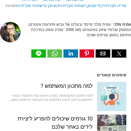
מדיה חברתית
פייסבוק
רשתות חברתיות
שיווק ברשתות חברתיות
תגיות:
עמית מלכי
:עמית מלכי מייסד ובעלים של גביש פתרונות אינטרנט
המספק שירותי שיווק באינטרנט מאז 2006. עמית עוסק בהדרכת
התחום במגוון קורסים שונים.
פוסטים קשורים
למה מתכוון המשתמש ?
למה מתכוון המשתמש? בשנים האחרונות התמקדו מנועי
החיפוש בניסיון להציג לגולשים את תוצאות החיפוש באופן…
10 גורמים שיכולים להפריע ליצירת
לידים באתר שלכם