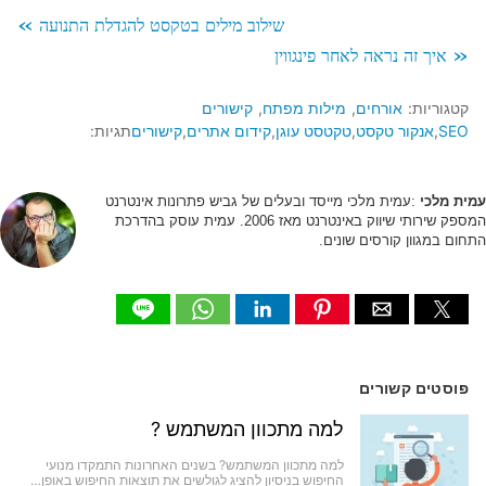
שילוב מילים בטקסט להגדלת התנועה »
« איך זה נראה לאחר פינגווין
קטגוריות:
אורחים
מילות מפתח
קישורים
SEO
אנקור טקסט
טקטסט עוגן
קידום אתרים
קישורים
תגיות:
עמית מלכי
:עמית מלכי מייסד ובעלים של גביש פתרונות אינטרנט
המספק שירותי שיווק באינטרנט מאז 2006. עמית עוסק בהדרכת
התחום במגוון קורסים שונים.
פוסטים קשורים
למה מתכוון המשתמש ?
למה מתכוון המשתמש? בשנים האחרונות התמקדו מנועי
החיפוש בניסיון להציג לגולשים את תוצאות החיפוש באופן…