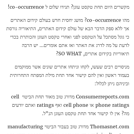
מקשרים היום תחת טקסט עוגן? תגידו שלום ל co-occurrence!
מהו co-occurrence? מושג יחסית חדש בעולם קידום האתרים
אך ללא ספק הדבר הבא של עולם קידום האתרים, התיאוריה גורסת
כי גוגל מסתכל על הטקסט לפני ואחרי טקסט העוגן והכותרת בכדי
לדעת על מה לדרג את האתר ואז אתם אומרים… יש הרבה
תיאוריות בקידום אתרים, SO WHAT?
מניסויים רבים שעשו, לקחו וניתחו אתרים שונים אשר ממוקמים
בעמוד ראשון ואין להם קישור אחד תחת מילת המפתח התחרותית
וביניהם ניתן לכלול:
Consumerreports.com מדורג טוב מאוד תחת הביטוי cell
phone ratings או cell phone ואף ratings ואתם יודעים
מה? אין לו קישור אחד תחת טקסט העוגן הנ"ל.
Thomasnet.com מדורג טוב בעבור הביטוי manufacturing