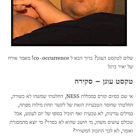
שלום לטקסט העוגן? ברוך הבא ל co-occurrence! מאמר אורח
של יאיר ברגל
טקסט עוגן – סקירה
אי שם בסיום קורס במכללת NESS, החלטתי שמשהו לא כשורה,
החלטתי שחוסר הטבעיות הזאת של לקשר תחת מילות מפתח,
במילים עדינות, לא טבעית ואף תוביל בסופו של יום לעונש, אבל
שכולם עושים משהו, מי חושב שהוא לא בסדר? מי יוצא מהמסגרת
ואומר, לא לכך התכוון המשורר?