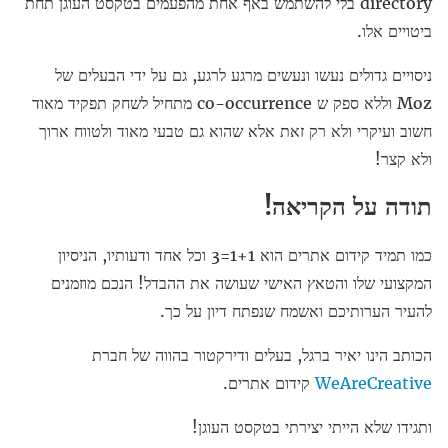
directory בלי להשתמש באף אחת מהפעמים בטקסט העוגן תחת
ביטויים אלו.
ניסויים גדולים נעשו ונעשים מרגע לרגע, גם על ידי הבעלים של
Moz וללא ספק ש co-occurrence מתחיל לשחק תפקיד מאוד
חשוב ועיקרי ולא רק זאת אלא שהוא גם טבעי מאוד ולטווח ארוך
ולא קצר!
תודה על הקריאה!
כמו תמיד קידום אתרים הוא 1+1=3 וכל אחד ודעותיו, הניסיון
המקצועי שלו והטאץ האישי שעושה את ההבדל! הנכם מוזמנים
להעיר הערותיכם ואשמח שנפתח דיון על כך.
הכותב הינו יאיר ברגל, בעלים ודירקטור בהווה של חברת
WeAreCreative
קידום אתרים.
ותגידו שלא הייתי יצירתי בטקסט העוגן!