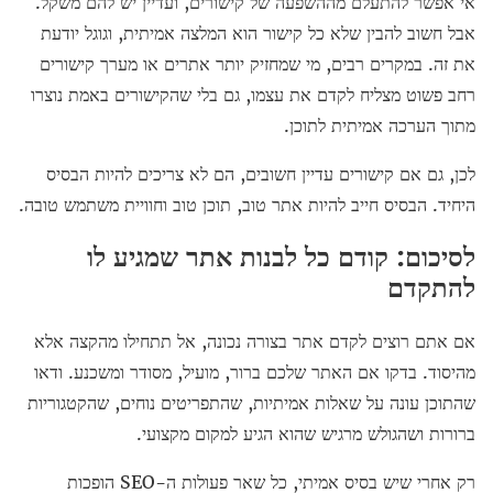
אי אפשר להתעלם מההשפעה של קישורים, ועדיין יש להם משקל.
אבל חשוב להבין שלא כל קישור הוא המלצה אמיתית, וגוגל יודעת
את זה. במקרים רבים, מי שמחזיק יותר אתרים או מערך קישורים
רחב פשוט מצליח לקדם את עצמו, גם בלי שהקישורים באמת נוצרו
מתוך הערכה אמיתית לתוכן.
לכן, גם אם קישורים עדיין חשובים, הם לא צריכים להיות הבסיס
היחיד. הבסיס חייב להיות אתר טוב, תוכן טוב וחוויית משתמש טובה.
לסיכום: קודם כל לבנות אתר שמגיע לו
להתקדם
אם אתם רוצים לקדם אתר בצורה נכונה, אל תתחילו מהקצה אלא
מהיסוד. בדקו אם האתר שלכם ברור, מועיל, מסודר ומשכנע. ודאו
שהתוכן עונה על שאלות אמיתיות, שהתפריטים נוחים, שהקטגוריות
ברורות ושהגולש מרגיש שהוא הגיע למקום מקצועי.
רק אחרי שיש בסיס אמיתי, כל שאר פעולות ה-SEO הופכות