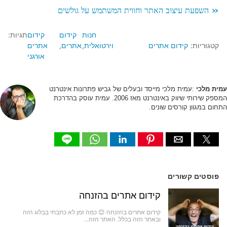
« השפעת עיצוב האתר וחווית המשתמש על גולשים
חנות
קידום
קידום
תגיות:
קטגוריות:
קידום אתרים
וירטואלית
אתרים
אתרים
אורגני
עמית מלכי
:עמית מלכי מייסד ובעלים של גביש פתרונות אינטרנט
המספק שירותי שיווק באינטרנט מאז 2006. עמית עוסק בהדרכת
התחום במגוון קורסים שונים.
פוסטים קשורים
קידום אתרים בהזנחה
קידום אתרים בהזנחה 😊 כמה זמן לא כתבתי בבלוג הזה
ובאתר הזה בכלל. האתר הזה…