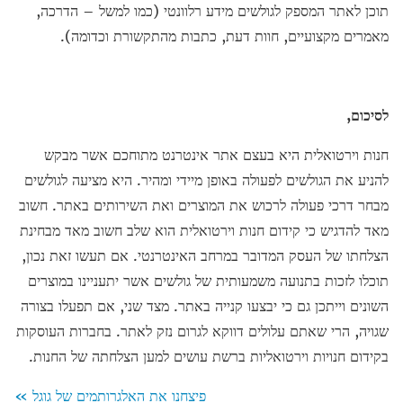
תוכן לאתר המספק לגולשים מידע רלוונטי (כמו למשל – הדרכה,
מאמרים מקצועיים, חוות דעת, כתבות מהתקשורת וכדומה).
לסיכום,
חנות וירטואלית היא בעצם אתר אינטרנט מתוחכם אשר מבקש
להניע את הגולשים לפעולה באופן מיידי ומהיר. היא מציעה לגולשים
מבחר דרכי פעולה לרכוש את המוצרים ואת השירותים באתר. חשוב
מאד להדגיש כי קידום חנות וירטואלית הוא שלב חשוב מאד מבחינת
הצלחתו של העסק המדובר במרחב האינטרנטי. אם תעשו זאת נכון,
תוכלו לזכות בתנועה משמעותית של גולשים אשר יתעניינו במוצרים
השונים וייתכן גם כי יבצעו קנייה באתר. מצד שני, אם תפעלו בצורה
שגויה, הרי שאתם עלולים דווקא לגרום נזק לאתר. בחברות העוסקות
בקידום חנויות וירטואליות ברשת עושים למען הצלחתה של החנות.
פיצחנו את האלגרותמים של גוגל »