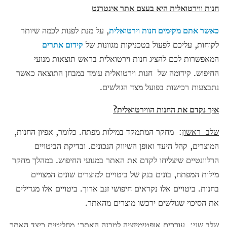
חנות ווירטואלית היא בעצם אתר אינטרנט
כאשר אתם מקימים חנות וירטואלית
, על מנת לפנות לכמה שיותר
לקוחות, עליכם לפעול בטכניקות מגוונות של
קידום אתרים
המאפשרות לכם להציג חנות וירטואלית בראש תוצאות מנועי
החיפוש. קידומה של חנות וירטואלית עומד במבחן התוצאה כאשר
נתבצעות רכישות בפועל מצד הגולשים.
איך נקדם את החנות הווירטואלית?
שלב ראשון
: מחקר המתמקד במילות מפתח. כלומר, אפיון החנות,
המוצרים, קהל היעד ואופן השיווק הנכונים. ובדיקת הביטויים
הרלוונטיים שיצליחו לקדם את האתר במנועי החיפוש. במהלך מחקר
מילות המפתח, בונים בנק של ביטויים למוצרים שונים המצויים
בחנות. ביטויים אלו נקראים חיפושי זנב ארוך. ביטויים אלו מגדילים
את הסיכוי שגולשים ירכשו מוצרים מהאתר.
שלב שני
: עורכים אופטימיזציה למבנה האתר: מחליטים כיצד האתר