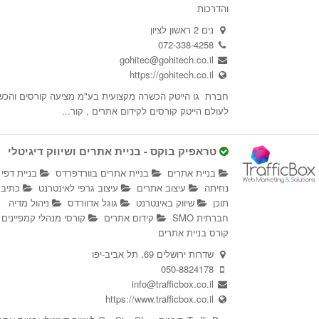
והדרכות
נים 2 ראשון לציון
072-338-4258
gohitec@gohitech.co.il
https://gohitech.co.il
חברת גו הייטק הכשרה מקצועית בע"מ מציעה קורסים והכש
לעולם הייטק קורסים לקידום אתרים , קור...
טראפיק בוקס - בניית אתרים ושיווק דיגיטלי
בניית אתרים
בניית אתרים בוורדפרדס
בניית דפי
נחיתה
עיצוב אתרים
עיצוב גרפי לאינטרנט
כתיב
תוכן
שיווק באינטרנט
גוגל אדוורדס
ניהול מדיה
חברתית SMO
קידום אתרים
קורסי מנהלי קמפיינים
קורס בניית אתרים
שדרות ירושלים 69, תל אביב-יפו
050-8824178
info@trafficbox.co.il
https://www.trafficbox.co.il