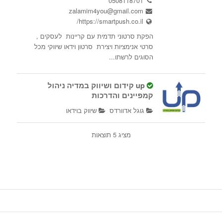
0508118701
zalamim4you@gmail.com
https://smartpush.co.il/
הפקת סרטוני תדמית עם קריינות לעסקים ,
סרטי אנימציות ויצירת סרטון וידאו שיווקי מכל
הסוגים לרשתו...
up קידום ושיווק במדיה ניהול
קמפיינים והדרכות
גוגל אדוורדס
שיווק בוידאו
רמות מאיר
מציג 5 תוצאות
0523315433
523315433
sharonbenezra130@gmail.com
קידום ממומן (PPC) לעסקים קטנים ובינוניים
במטרה לייצר לקוחות חדשים וחשיפה למותג גוגל:
.1קיד...
מכללת Best-SEO