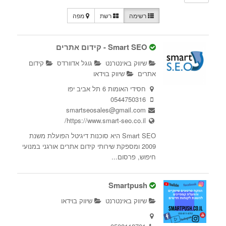
רשימה
רשת
מפה
Smart SEO - קידום אתרים
שיווק באינטרנט
גוגל אדוורדס
קידום
אתרים
שיווק בוידאו
חסידי האומות 6 תל אביב יפו
0544750316
smartseosales@gmail.com
https://www.smart-seo.co.il/
Smart SEO היא סוכנות דיגיטל הפועלת משנת
2009 ומספקת שירותי קידום אתרים אורגני במנועי
חיפוש, פרסום...
Smartpush
שיווק באינטרנט
שיווק בוידאו