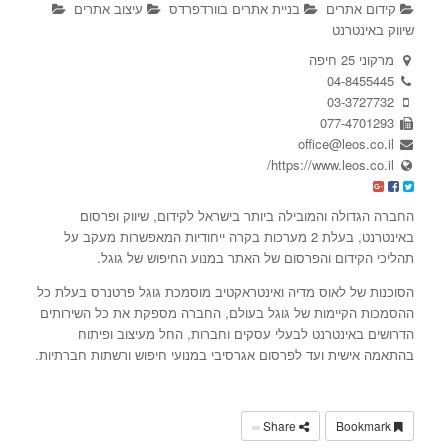
קידום אתרים
בניית אתרים בוורדפרדס
עיצוב אתרים
שיווק באינטרנט
מרקוני 25 חיפה
04-8455445
03-3727732
077-4701293
office@leos.co.il
https://www.leos.co.il/
החברה הגדולה והמובילה ביותר בישראל לקידום, שיווק ו
פרסום
באינטרנט
, בעלת 2 מערכות בקרה ייחודיות המאפשרות מעקב על
תהליכי הקידום והפרסום של האתר במנוע החיפוש של גוגל.
הסוכנות של לאוס מדיה ואינטראקטיב מוסמכת גוגל פרטנרס בעלת כל
ההסמכות הקיימות של גוגל בעולם, החברה מספקת את כל השירותים
הדרושים באינטרנט לבעלי עסקים וחברות, החל מעיצוב ופיתוח
בהתאמה אישית ועד לפרסום אגרסיבי במנועי חיפוש ורשתות חברתיות.
Share
Bookmark