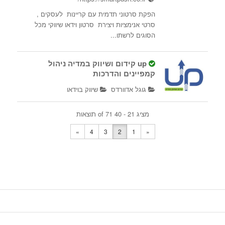
הפקת סרטוני תדמית עם קריינות לעסקים ,
סרטי אנימציות ויצירת סרטון וידאו שיווקי מכל
הסוגים לרשתו...
up קידום ושיווק במדיה ניהול
קמפיינים והדרכות
גוגל אדוורדס
שיווק בוידאו
רמות מאיר
מציג 21 - 40 of 71 תוצאות
0523315433
523315433
»
4
3
2
1
«
sharonbenezra130@gmail.com
קידום ממומן (PPC) לעסקים קטנים ובינוניים
במטרה לייצר לקוחות חדשים וחשיפה למותג גוגל:
.1קיד...
Websem שיווק באינטרנט
בניית אתרים בוורדפרדס
בניית דפי