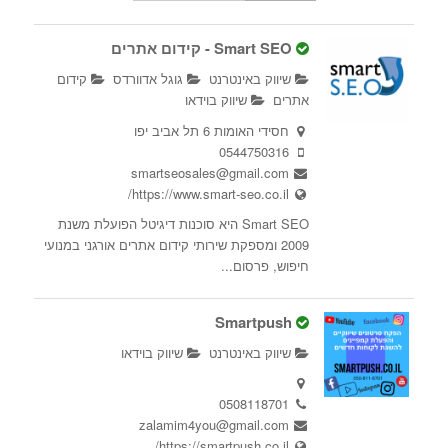
Smart SEO - קידום אתרים
שיווק באינטרנט
גוגל אדוורדס
קידום
אתרים
שיווק בוידאו
חסידי האומות 6 תל אביב יפו
0544750316
smartseosales@gmail.com
https://www.smart-seo.co.il/
Smart SEO היא סוכנות דיגיטל הפועלת משנת
2009 ומספקת שירותי קידום אתרים אורגני במנועי
חיפוש, פרסום...
Smartpush
שיווק באינטרנט
שיווק בוידאו
0508118701
zalamim4you@gmail.com
https://smartpush.co.il/