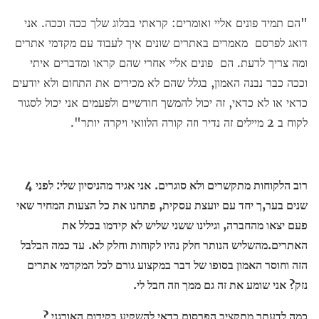
"הם תמיד פונים אליי ואומרים: קראתי בבלוג שלך ככה וככה. אני
דואג לפרסם מאמרים באתרים שונים איך לעבוד עם מקדמי אתרים
ומה צריך לדעת. הם פונים אליי אחרי שהם קראו ומדברים איתי
וככה כבר נבנה האמון, בגלל שהם לא מכירים את התחום ולא יודעים
כדאי או לא כדאי, זה יכול להמשך חודשיים ולפעמים אני יכול לסגור
לקוח ב 2 מיילים זה נדיר וזה קורה הלוואי ויקרה יותר".
רוב הלקוחות מתקשרים ולא סוגרים.
אני אגיד מהניסיון שלי: לפני 4
שנים בער,ך יחד עם יועצת עסקית, פתחנו את כל הצעות המחיר שאי
פעם יצאו מהחברה, וגילינו ששני שליש לא קידמו בכלל את
האתרים.מהשליש הנותר חלק נהיו לקוחות וחלק לא.
עד כמה הבלבל
הזה וחוסר האמון בסופו של דבר במקצוע גורם לכל המקדמי אתרים
נזק? אני שומע את זה גם ממך וזה חבל לי.
כמה לדעתך מתקציב הפרסום כדאי להשקיע בקידום האורגני ?