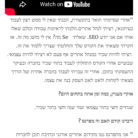
"אחרי שסיימתי תואר בתקשורת, הבנתי שאין לי ממש רצון לעבוד
כעיתונאי, רציתי לנהל אתרים.הלכתי לראיונות עבודה וכולם שאלו
אותי אם אני יודע SEO. שאלתי Se מה? אין לי מושג מה זה. אז
חקרתי ומצאתי את הקורס שלך והחלטתי שצריך ללמוד את זה.
רציתי להיות שכיר כמנהל אתרים אף פעם לא רציתי להיות עצמאי.
שבועיים אחרי הקורס התחלתי לעבוד בתור שכיר בחברה ובעיקר
התעסקתי בתוכן. אחרי זה עברתי לעבוד בחברה אחרת ועל הדרך
מצאתי לקוחות ולאט לאט העסק בנה את עצמו.
אוקיי מעניין, כמה זמן אתה בתחום היום?
שנתיים וחצי בתור עצמאי ועוד שנה וחצי בתור שכיר.
דיברנו קודם האם זה מפרנס ?
" אני מתפרנס נטו מקידום אתרים אורגני וכתיבת תוכן לחברות