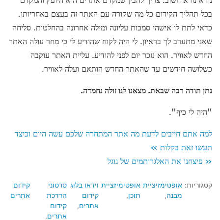
בכל תהליך הקידום כל מה שקורה עם האתר זה בעצם באחריותו.
כדאי לתת לו אישהי סמכות עליונה ומילה אחרונה בהחלטות. סליחה
שאני מתערב לך בראיון. לי היה לקוח שהודיע לי כי מחר עולה האתר
החדש לאוויר. הוא נזכר יום לפני להודיע. עליית האתר עוקבה
כשלושה חודשים עד שהאתר החדש הותאם ועלה לאוויר.
נתן תודה רבה שבאת
.
מצאנו לנו זולה נחמדה
.
"היה לי כיף".
למה אתם חייבים לדעת מה אתר המתחרה שלכם עשה היום וכיצד
תעשו זאת בקלות »
« פיצחנו את האלגרותמים של גוגל
קטגוריות:
אופטימזיציית
אופטימיזציית
וידאו בלוג
סרטוני
קידום
מבנה
תוכן
קידום
הדרכת
אתרים
אתרים
קידום
אתרים