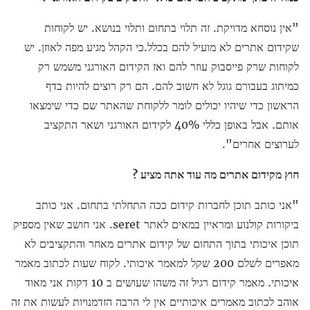
"אין נוסחא מדויקת. זה תלוי בתחום ותלוי בנושא. יש לקוחות
שקידום אתרים לא מועיל להם בכלל.כי הקהל מגיע מפה לאוזן. יש
לקוחות שרק פייסבוק עוזר להם ואז הקידום האורגני משמש רק
כמיתוג בעבורם גוגל לא חשוב להם. הם רק רוצים להיות בדף
הראשון כדי שיהיו יכולים לומר ללקוחת שהאתר שם כדי שימצאו
אותם. אבל באופן כללי 40% לקידום האורגני ושאר התקציב
לערוצים אחרים".
חוץ מקידום אתרים מה עוד אתה מציע ?
"אני כותב תוכן לחברות קידום ככה התחלתי בתחום. אני כותב
ביקורות קולנוע ומראיין במאים לאתר seret. אני חושב שאין מספיק
תוכן איכותי בתוך התחום של קידום אתרים מאחר והתקציבים לא
מאפרים לשלם 200 שקל למאמר איכותי. לקוח שעות לכתוב מאמר
איכותי. מאמר קידום רגיל זה משהו שעושים ב 10 דקות אני מאוד
אוהב לכתוב מאמרים איכותיים אין לי הרבה הזדמנויות לעשות את זה