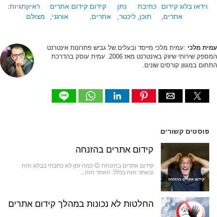
וידאו בלוג קידום
כתיבת
נתן
קידום
קידום אתרים
ראיון
תגיות:
אתרים
תוכן
ליכטר
אתרים
אורגני
מצולם
עמית מלכי
:עמית מלכי מייסד ובעלים של גביש פתרונות אינטרנט
המספק שירותי שיווק באינטרנט מאז 2006. עמית עוסק בהדרכת
התחום במגוון קורסים שונים.
פוסטים קשורים
קידום אתרים בהזנחה
קידום אתרים בהזנחה 😊 כמה זמן לא כתבתי בבלוג הזה
ובאתר הזה בכלל. האתר הזה…
החלטות לא נכונות במהלך קידום אתרים