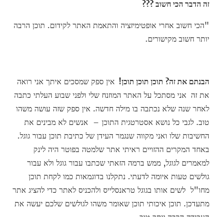
זה הדבר הכי חשוב ???
"הכי חשוב אחרי אופטימיזציה והתאמת האתר לקידום. תוכן הרבה
יותר חשוב מקישורים.
הבנתם את זה? תוכן תוכן תוכן!
אין ספק שמסכים איתך אני רואה
את זה
אני מסתכל על האתר המוזנח שלי ולפני שבוע העלתי כתבה
לאחר שנה שלא נכתבה בו מילה חדשה. אין ספק שזה עושה משהו
טוב. לגבי כל נושא אסטרטגית התוכן – אנשים לא מבינים את
החשיבות שלו ואני מקווה שנגמר העידן של כתיבת תוכן עבור גוגל.
באחד המקרים ההזויים ראיתי אתר שלמטה בפוטר היה לינק
למאמרים לגוגל, ממש ברמה הזאתי שכתבו עבור גוגל ולא עבור
גולשים טעות איומה לדעתי. נתקלנו בדוגמאות כמו לקחת תוכן
מחו"ל לשים אותו בגוגל טראנסלייס ולהכניס לאתר כדי להציג אתר
מתעדכן. תוכן איכותי תוכן שאומר משהו לגולשים שלכם יעשה את
העבודה הרבה יותר טוב.