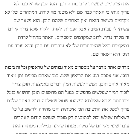
את המיקומים שעשיתי לו בזכות התוכן. הוא הבין שהוא כבר לא
צריך אותי כי האתר כבר שם ולא משנה מה קורה. המתחרים שלו לא
מקדמים בשיטה הזאת ואין באתרים שלהם תוכן. הוא נשאר שם
עשיתי לו עבודנ הטובה אבל הפסדתי לקוח. לקוח שלא צריך קידום
זה מקרה נדיר. לרוב שמקדמים ומפסקים, האתר מתחיל לרדת
במיקומים בגלל שהמתחרים שלו לא עובדים עם תוכן והוא עובד עם
תוכן הוא יישאר שם.
מדהים אתה מדבר על מספרים מאוד גבוהים של טראפיק וכל זה בזכות
תוכן.
אני אסכם רגע את הריאיון שלנו
.
כמו שאתם מבינים נתן מאוד
מאוד אוהב תוכן
.
אפשר לעשות המון דברים באמצעות תוכן צריך
לזכור תמיד שגולשים מחפשים בגוגל הם מחשפים תוכן החיפוש בגוגל
מבחינתנו נקרא שאילתא וכשהוא שואל שאילתה בגוגל האתר שלכם
צריך לספק את התשובה הכי איכותית והכי מהירה ולחשוב על כל
השאלות שגולש יכול לכתוב.זה רק מוכיח שעולם קידום האתרים
עובר שינוי מקידום של מילות מפתח שהינה במילת המפתח הזאת
אתה תוצאה ראשונה או שנייה לקידום הרבה יותר רחב. פריסה