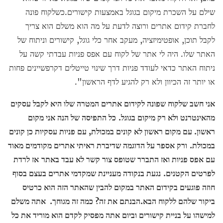
שילם על השכרת מיקום בגוגל באמצעות קישורים.כשלקוח פונה
לחברת קידום אתרים ורוצה לדעת על מה הוא משלם הוא צריך
לקבל תוכן, אופטימיזציה, מעקב אחר כלי גוגל, קישורים וניתוח של
האתר שלו. היה לי אתר של לקוח עם אפס פניות עבדתי קשה על
ניתוח האתר כדאי לעודד פניות דרך שינוי טייטלים דקרפשיינים פחות
או יותר זה הכיוון ולא רק להגיע לדף הראשון".
אני חשב שלקוח שפונה לקידום אתרים המטרה שלו היא לקבל עסקים
מהאינטרנט ולא רק מיקום בגוגל.
כל התפיסה של הנה אני מקום
ראשון. עם מקום ראשון לא קונים במכולת, עם פניות עסקיות כן קונים
במכולת.
ורק אספר על הדוגמה שדיברת ראיתי אתרים מקודמים מאוד
עם אפס פניות ואז התברר שטופס צור קשר לא עבד באתר
אז לרדת
לפרטים הקטנים.
נגעת בנקודה מעניינת שמקדמי אתרים בעצם בסוף
חוזה פוגעים בקידום האתר במקום להבין שהאתר הזה הוא כרטיס
ביקור שלהם ללקוח הבא.הבנתם את זה? כמה זה מגוחך. אתה משלם
למישהו על בניית קישורים וביום אתה מפסיק לקדם הוא מוריד את כל