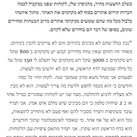
בשלב ההצעות מחיר, מהניסיון שלי, לקוחות שפנו במקביל לכמה
חברות קידום אתרים בסוף לא מקדמים את האתר
.
מתוך איזשהו
בלבול מכל מה שהם שומעים ממקדמי אתרים מרוב הבטחות ומחירים
שונים
,
בסופו של דבר הם בוחרים שלא לקדם.
"נכון בגלל שהם לא מבינים בקידום והם לא צריכים להבין בקידום.
מאחר וזה תחום שאין טווח מחירים קבוע יש מקדמים ב 800 שקל
ויש מקדמים ב 5000 שקל ויש מקדמים של תשלם לי 150 שקל על
כל מילה שמגיעה לדף הראשון, אז הם לא יודעים מה לעשות.
לפעמים אני מנהל משא ומתן שנמשך שנה. לקוח חוזר כל כמה
חודשים כי הוא מנסה לחפש ולדעת מה צריך לעשות. הוא לא מבין
ולא מצליח להגיע להחלטה. מצד שני יש לקוחות שסוגרים במייל אחד
או ב 2 שיחות טלפון כי הם מבינים שיש מולם איש אמין. אני תמיד
עובד בשקיפות ותמיד מסביר להם ואף פעם לא מתחייב לתוצאות,
גוגל הוא לא של אף אחד. מי שאומר לאינסטלטור שתוך חודשיים
הוא בדף הראשון הוא שקרן. אני תמיד מתאם ציפיות עם הלקוחות.
מעדיף להפסיק עשרה לקוחות מאשר להבטיח להם ולעבוד איתם ואז