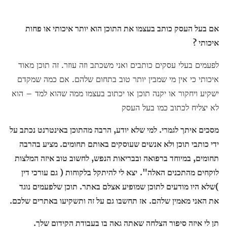
אם בעל העסק כותב בעצמו את התוכן הוא יותר איכותי או פחות
איכותי ?
לפעמים בעלי עסקים כותבים ואני משכתב וזה עוזר. זה תוכן מאוד
איכותי כי אין מי שמבין יותר טוב בתחום שלהם. אם כמה שמקדם
ישקיע ויחקור או יקנה תוכן או יכתוב בעצמו ממה שהוא למד – הוא
לא יצליח לכתוב כמו בעל העסק
מסכים איתך לגמרי. למי שלא יודע, הרבה מהתוכן באינטרנט נכתב על
ידי כותבי תוכן ולא אנשים שעוסקים באותם תחומים
.
מציע בהרבה
תחומים, במיוחד ברפואה ובבריאות הנפש, לחשוב טוב איזה המלצות
לוקחים מהתכנים האלה".
יצא לי להיתקל בלקוחות ( גם עורכי דין
)שלא היו מודעים לתוכן שמופיע אצלם באתר. תוכן שלפעמים נוגד
את האני מאמין שלהם.
אז תחשבו גם על זה ותשקיעו באתרים שלכם.
תן לי איזה סיפור הצלחה שאתה גאה בו בעבודת הקידום שלך.