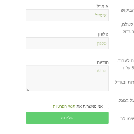
אימייל
הביקוש
לשלם,
 גדול
טלפון
 לעבוד.
הודעה
בתקציבים נמוכים עד 2500 ש"ח לחודש העמלה נעה בין 250 ש"ח ל 500 ש"ח
ת ובגודל
אני מאשר/ת את
תנאי הפרטיות
ימו לב
שליחה