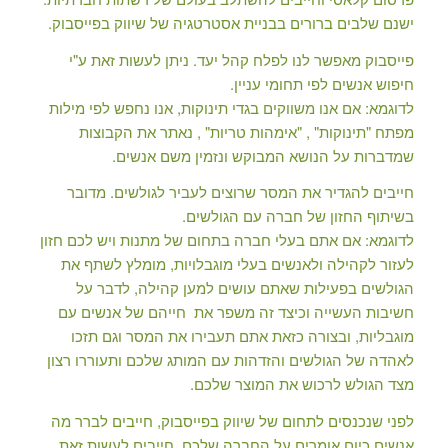
ישנם שלבים ברורים בבניית אסטרטגיה של שיווק בפייסבוק.
פייסבוק מאפשר לנו לפלח קהל יעד. ניתן לעשות זאת ע"י
חיפוש אנשים לפי תחומי עניין.
לדוגמא: אם אנו משווקים בגדי תינוקות, אנו נחפש לפי מילות
מפתח "תינוקות" , "אימהות טריות" , נאתר את הקבוצות
שמדברות על הנושא המבוקש ונזמין משם אנשים.
חייבים להגדיר את המסר שרוצים לעביר לגולשים. מדובר
בשיתוף החזון של חברה עם הגולשים.
לדוגמא: אם אתם בעלי חברה בתחום של מתנות ויש לכם חזון
לעזור לקהילה ולאנשים בעלי מוגבלויות, מומלץ לשתף את
הגולשים בפעילות שאתם עושים למען קהילה, לדבר על
חשיבות העשייה וכיצד זה משפר את חייהם של אנשים עם
מוגבליות, ובצורה כזאת אתם תעבירו את המסר וגם תזכו
לאהדה של הגולשים והזדהות עם המותג שלכם ותעוררו רצון
מצד הגולש לרכוש את המוצר שלכם.
לפני שנכנסים לתחום של שיווק בפייסבוק, חייבים לברר מה
אנשים כיום אומרים על החברה שלכם. חייבים לעשות זאת