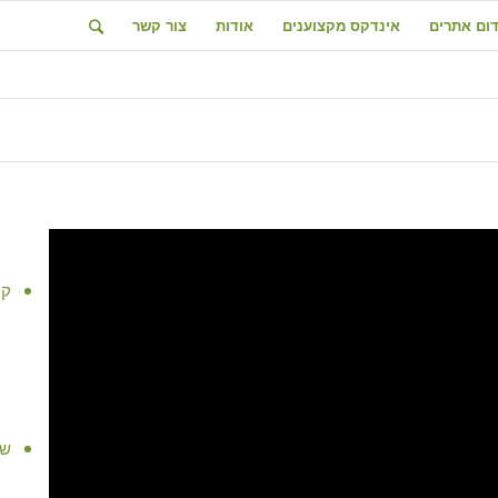
דום אתרים
אינדקס מקצוענים
אודות
צור קשר
קו
שי