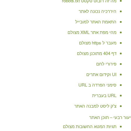
מה זה רובוט טקסט robots.txt
היררכיה נכונה לאתר
התאמת האתר למובייל
מהי מפת אתר XML מצולם
מעבר ל https מצולם
דף 404 מתוכנן מצולם
פירורי לחם
UI וקידום אתרים
סימני הפרדה ב URL
URL בעברית
צ'ק ליסט למבנה האתר
עור רבעי – תוכן האתר
תגיות המטא החשובות מצולם