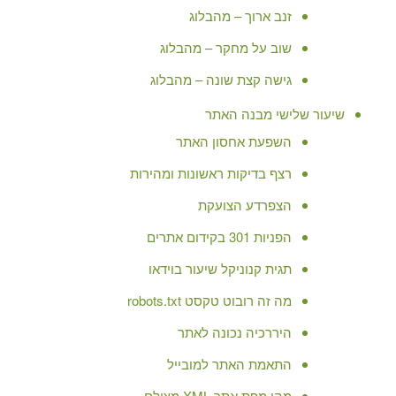
זנב ארוך – מהבלוג
שוב על מחקר – מהבלוג
גישה קצת שונה – מהבלוג
שיעור שלישי מבנה האתר
השפעת אחסון האתר
רצף בדיקות ראשונות ומהירות
הצפרדע הצועקת
הפניות 301 בקידום אתרים
תגית קנוניקל שיעור בוידאו
מה זה רובוט טקסט robots.txt
היררכיה נכונה לאתר
התאמת האתר למובייל
מהי מפת אתר XML מצולם