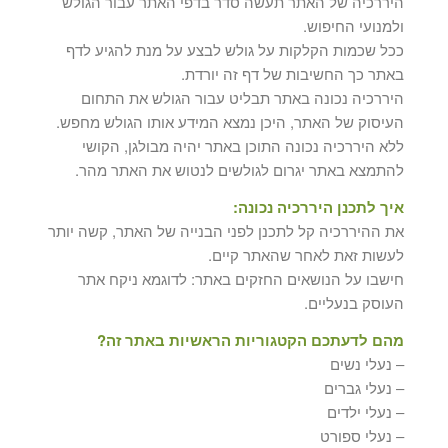
היררכיה של האתר תעשה סדר בדפי האתר עבור הגולש
ולמנועי החיפוש.
ככל שכמות הקלקות על גולש לבצע על מנת להגיע לדף
באתר כך החשיבות של דף זה יורדת.
היררכיה נכונה באתר תבליט עבור הגולש את התחום
העיסוק של האתר, היכן נמצא המידע אותו הגולש מחפש.
ללא היררכיה נכונה התוכן באתר יהיה מבולגן, הקושי
להתמצא באתר יגרום לגולשים לנטוש את האתר מהר.
איך לתכנן היררכיה נכונה:
את ההיררכיה קל לתכנן לפני הבנייה של האתר, קשה יותר
לעשות זאת לאחר שהאתר קיים.
חישבו על הנושאים החזקים באתר: לדוגמא ניקח אתר
העוסק בנעליים.
מהם לדעתכם הקטגוריות הראשיות באתר זה?
– נעלי נשים
– נעלי גברים
– נעלי ילדים
– נעלי ספורט