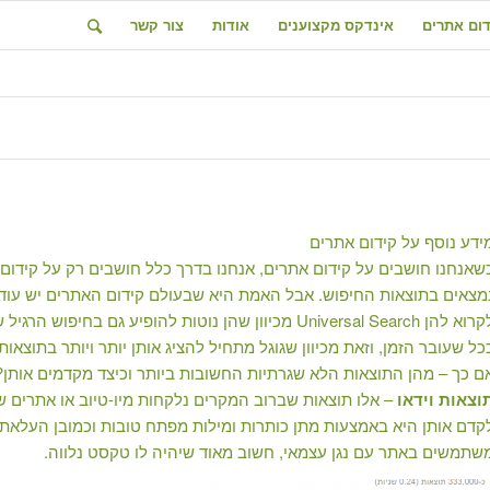
דום אתרים
אינדקס מקצוענים
אודות
צור קשר
ידע נוסף על
קידום אתרים
שאנחנו חושבים על קידום אתרים, אנחנו בדרך כלל חושבים רק על קידו
מצאים בתוצאות החיפוש. אבל האמת היא שבעולם קידום האתרים יש עוד ס
לקרוא להן Universal Search מכיוון שהן נוטות להופיע ג
כל שעובר הזמן, וזאת מכיוון שגוגל מתחיל להציג אותן יותר ויותר בתוצאו
ם כך – מהן התוצאות הלא שגרתיות החשובות ביותר וכיצד מקדמים אותן?
וצאות וידאו
– אלו תוצאות שברוב המקרים נלקחות מיו-טיוב או אתרים ש
קדם אותן היא באמצעות מתן כותרות ומילות מפתח טובות וכמובן העלאת מ
שתמשים באתר עם נגן עצמאי, חשוב מאוד שיהיה לו טקסט נלווה.